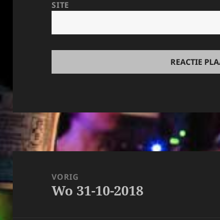
SITE
Bericht
navigatie
VORIG
Wo 31-10-2018
Vorig
bericht: