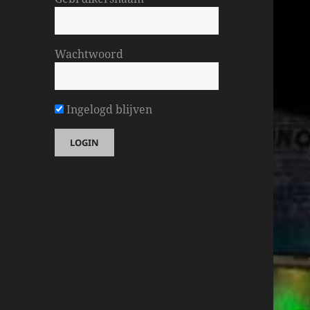
Wachtwoord
Ingelogd blijven