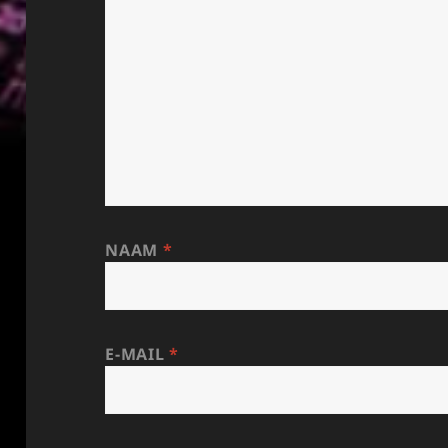
NAAM
*
E-MAIL
*