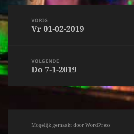
Bericht
navigatie
VORIG
Vr 01-02-2019
Vorig
bericht:
VOLGENDE
Do 7-1-2019
Volgend
bericht:
Mogelijk gemaakt door WordPress