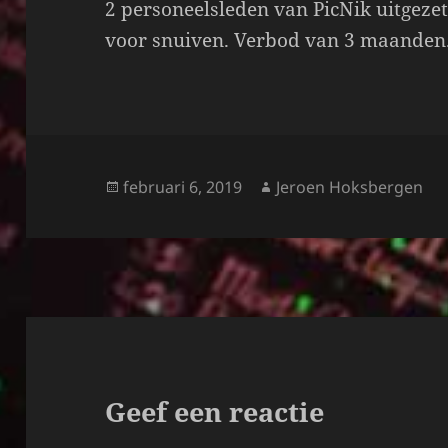
2 personeelsleden van PicNik uitgezet.
voor snuiven. Verbod van 3 maanden
Geplaatst
Auteur
februari 6, 2019
Jeroen Hoksbergen
op
Geef een reactie