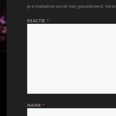
Je e-mailadres wordt niet gepubliceerd.
Verei
REACTIE
*
NAAM
*